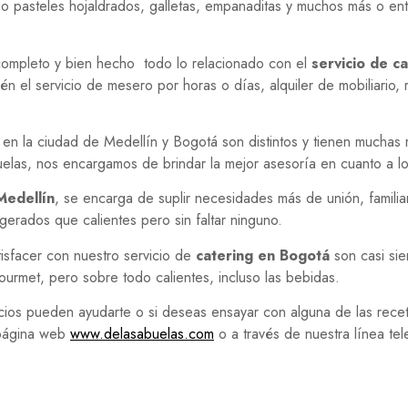
omo pasteles hojaldrados, galletas, empanaditas y muchos más o en
ompleto y bien hecho todo lo relacionado con el
servicio de c
n el servicio de mesero por horas o días, alquiler de mobiliario,
en la ciudad de Medellín y Bogotá son distintos y tienen muchas 
buelas, nos encargamos de brindar la mejor asesoría en cuanto a l
Medellín
, se encarga de suplir necesidades más de unión, famili
gerados que calientes pero sin faltar ninguno.
tisfacer con nuestro servicio de
catering en Bogotá
son casi si
ourmet, pero sobre todo calientes, incluso las bebidas.
cios pueden ayudarte o si deseas ensayar con alguna de las recet
 página web
www.delasabuelas.com
o a través de nuestra línea t