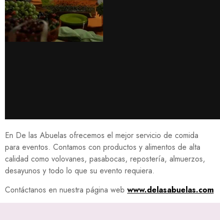
En De las Abuelas ofrecemos el mejor servicio de comida
para eventos. Contamos con productos y alimentos de alta
calidad como volovanes, pasabocas, repostería, almuerzos,
desayunos y todo lo que su evento requiera.
Contáctanos en nuestra página web
www.delasabuelas.com