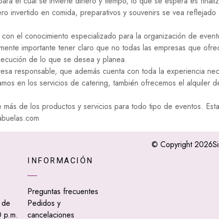
ara el cual se invierte dinero y tiempo, lo que se espera es finali
ero invertido en comida, preparativos y souvenirs se vea reflejado
on el conocimiento especializado para la organización de eventos
mente importante tener claro que no todas las empresas que ofrece
 ejecución de lo que se desea y planea.
sa responsable, que además cuenta con toda la experiencia necesa
os en los servicios de catering, también ofrecemos el alquiler de
 más de los productos y servicios para todo tipo de eventos. Est
sabuelas.com
© Copyright 2026
S
INFORMACIÓN
Preguntas frecuentes
 de
Pedidos y
 p.m.
cancelaciones