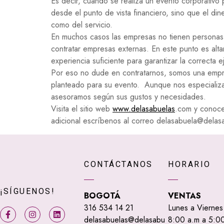
Es decir, cuando se realiza un evento corporativo p
desde el punto de vista financiero, sino que el din
como del servicio.
En muchos casos las empresas no tienen personas c
contratar empresas externas. En este punto es alta
experiencia suficiente para garantizar la correcta
Por eso no dude en contratarnos, somos una empre
planteado para su evento. Aunque nos especializam
asesoramos según sus gustos y necesidades.
Visita el sitio web
www.delasabuelas
.com y conoce
adicional escríbenos al correo delasabuela@dela
CONTÁCTANOS
HORARIO
¡SÍGUENOS!
BOGOTÁ
VENTAS
316 534 14 21
Lunes a Viernes
delasabuelas@delasabu
8:00 a.m a 5:00