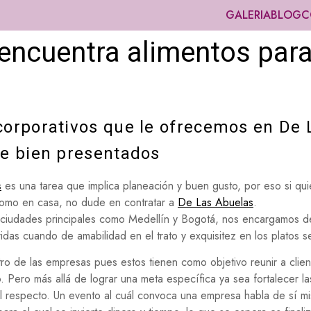
GALERIA
BLOG
C
encuentra alimentos par
corporativos que le ofrecemos en De
te bien presentados
s
es una tarea que implica planeación y buen gusto, por eso si qui
como en casa, no dude en contratar a
De Las Abuelas
.
iudades principales como Medellín y Bogotá, nos encargamos de 
das cuando de amabilidad en el trato y exquisitez en los platos se
tro de las empresas pues estos tienen como objetivo reunir a cli
. Pero más allá de lograr una meta específica ya sea fortalecer la
al respecto. Un evento al cuál convoca una empresa habla de sí m