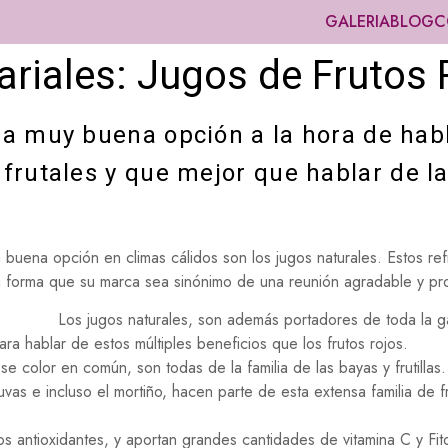
GALERIA
BLOG
C
ariales: Jugos de Frutos 
a muy buena opción a la hora de habl
 frutales y que mejor que hablar de l
a buena opción en climas cálidos son los jugos naturales. Estos re
ta forma que su marca sea sinónimo de una reunión agradable y pr
Los jugos naturales, son además portadores de toda la 
ra hablar de estos múltiples beneficios que los frutos rojos.
e color en común, son todas de la familia de las bayas y frutillas.
uvas e incluso el mortiño, hacen parte de esta extensa familia de
os antioxidantes, y aportan grandes cantidades de vitamina C y Fito