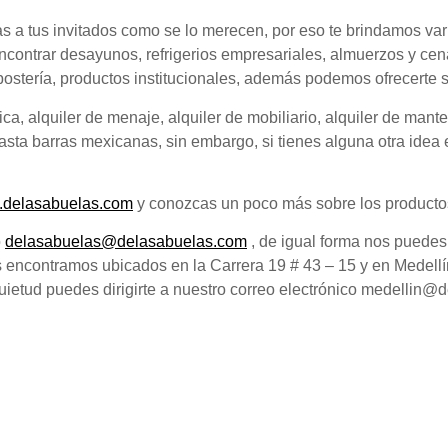
 a tus invitados como se lo merecen, por eso te brindamos va
encontrar desayunos, refrigerios empresariales, almuerzos y ce
ostería, productos institucionales, además podemos ofrecerte s
a, alquiler de menaje, alquiler de mobiliario, alquiler de mant
asta barras mexicanas, sin embargo, si tienes alguna otra ide
delasabuelas.com
y conozcas un poco más sobre los productos
o
delasabuelas@delasabuelas.com
, de igual forma nos puede
os encontramos ubicados en la Carrera 19 # 43 – 15 y en Medell
quietud puedes dirigirte a nuestro correo electrónico medellin