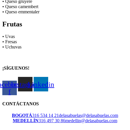
• Queso gruyere
• Queso camembert
• Queso emmentaler
Frutas
• Uvas
• Fresas
• Uchuvas
¡SÍGUENOS!
acebook-
Instagram
Linkedin
f
CONTÁCTANOS
BOGOTÁ
316 534 14 21
delasabuelas@delasabuelas.com
MEDELLÍN
316 497 30 86
medellin@delasabuelas.com