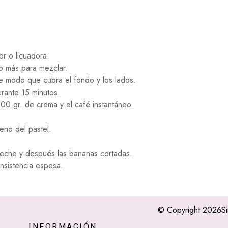
or o licuadora.
co más para mezclar.
e modo que cubra el fondo y los lados.
rante 15 minutos.
100 gr. de crema y el café instantáneo.
eno del pastel.
leche y después las bananas cortadas.
onsistencia espesa.
© Copyright 2026
S
INFORMACIÓN