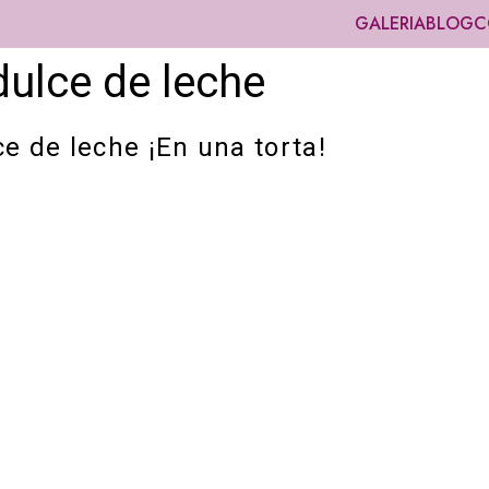
GALERIA
BLOG
C
dulce de leche
e de leche ¡En una torta!