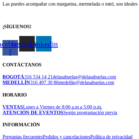
Las puedes acompañar con margarina, mermelada o miel, son ideales 
¡SÍGUENOS!
acebook-
Instagram
Linkedin
f
CONTÁCTANOS
BOGOTÁ
316 534 14 21
delasabuelas@delasabuelas.com
MEDELLÍN
316 497 30 86
medellin@delasabuelas.com
HORARIO
VENTAS
Lunes a Viernes de 8:00 a.m a 5:00 p.m.
ATENCIÓN DE EVENTOS
Según programación previa
INFORMACIÓN
Preguntas frecuentes
Pedidos y cancelaciones
Política de privacidad