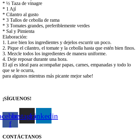
* ½ Taza de vinagre
* 1 Ají
* Cilantro al gusto
* 3 Tallos de cebolla de rama
* 3 Tomates grandes, preferiblemente verdes
* Sal y Pimienta
Elaboración:
1. Lave bien los ingredientes y dejelos escurrir un poco.
2. Pique el cilantro, el tomate y la cebolla hasta que estén bien finos.
3. Mezcle todos los ingredientes de manera uniforme.
4. Deje reposar durante una hora.
El ají es ideal para acompañar papas, carnes, empanadas y todo lo
que se le ocurra,
para algunos mientras más picante mejor sabe!
¡SÍGUENOS!
acebook-
Instagram
Linkedin
f
CONTÁCTANOS