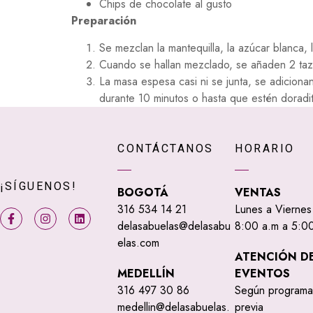
Chips de chocolate al gusto
Preparación
Se mezclan la mantequilla, la azúcar blanca, lo
Cuando se hallan mezclado, se añaden 2 taza
La masa espesa casi ni se junta, se adiciona
durante 10 minutos o hasta que estén doradi
CONTÁCTANOS
HORARIO
¡SÍGUENOS!
BOGOTÁ
VENTAS
316 534 14 21
Lunes a Viernes
delasabuelas@delasabu
8:00 a.m a 5:00
elas.com
ATENCIÓN D
MEDELLÍN
EVENTOS
316 497 30 86
Según programa
medellin@delasabuelas.
previa