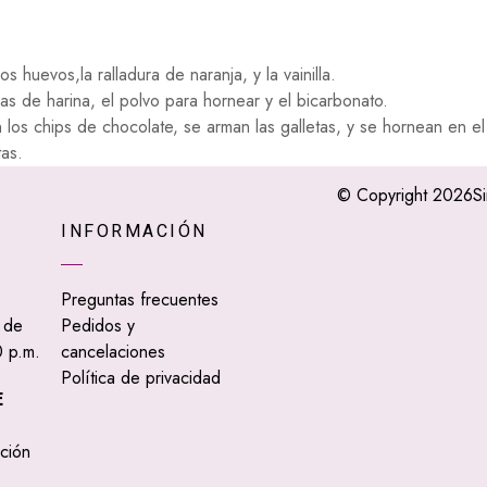
s huevos,la ralladura de naranja, y la vainilla.
s de harina, el polvo para hornear y el bicarbonato.
n los chips de chocolate, se arman las galletas, y se hornean en 
tas.
© Copyright 2026
S
INFORMACIÓN
Preguntas frecuentes
 de
Pedidos y
 p.m.
cancelaciones
Política de privacidad
E
ción