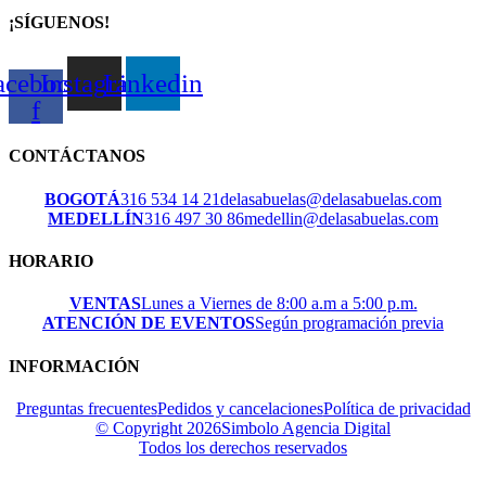
¡SÍGUENOS!
acebook-
Instagram
Linkedin
f
CONTÁCTANOS
BOGOTÁ
316 534 14 21
delasabuelas@delasabuelas.com
MEDELLÍN
316 497 30 86
medellin@delasabuelas.com
HORARIO
VENTAS
Lunes a Viernes de 8:00 a.m a 5:00 p.m.
ATENCIÓN DE EVENTOS
Según programación previa
INFORMACIÓN
Preguntas frecuentes
Pedidos y cancelaciones
Política de privacidad
© Copyright 2026
Simbolo Agencia Digital
Todos los derechos reservados