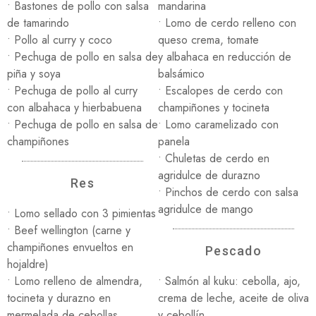
• Bastones de pollo con salsa
mandarina
de tamarindo
• Lomo de cerdo relleno con
• Pollo al curry y coco
queso crema, tomate
• Pechuga de pollo en salsa de
y albahaca en reducción de
piña y soya
balsámico
• Pechuga de pollo al curry
• Escalopes de cerdo con
con albahaca y hierbabuena
champiñones y tocineta
• Pechuga de pollo en salsa de
• Lomo caramelizado con
champiñones
panela
• Chuletas de cerdo en
agridulce de durazno
Res
• Pinchos de cerdo con salsa
agridulce de mango
• Lomo sellado con 3 pimientas
• Beef wellington (carne y
champiñones envueltos en
Pescado
hojaldre)
• Lomo relleno de almendra,
• Salmón al kuku: cebolla, ajo,
tocineta y durazno en
crema de leche, aceite de oliva
mermelada de cebollas
y cebollín