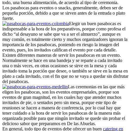
todo, una buena alimentación, de acuerdo al tipo de ceremonia.
Los pasabocas para eventos o snacks, generalmente, deben ser de
pequeña porción, debido a que se sirven antes de la entrada o plato
fuerte.
Elegir un buen pasabocas es
indispensable a la hora de los preparativos, porque como profesa el
dicho “al desayuno se sabe que va a ser el almuerzo”, aunque es
muy común, es totalmente cierto y muchos organizadores ignoran la
importancia de los pasabocas, poniendo en riesgo la imagen del
evento, pues, los invitados califican el evento por cada detalle.
Existen diferentes maneras de servir los pasabocas en un evento.
Normalmente se hace en una bandeja y se reparte a cada invitado
una o más veces, en otras ocasiones se sirve en la mesa y cada
invitado toma la porción que desee, o también se sirve en la mesa en
plato a cada invitado, con el fin que no se vaya a quedar sin disfrutar
del pasabocas.
Las ceremonias en las que más
eligen los pasabocas, son los eventos empresariales, porque son
eventos de gran magnitud, en los cuales hay que atender muchos
invitados de pie, o sentados pero sin mesa, porque este tipo de
reuniones se hacen a manera de conferencia, por lo cual hay que
tener cuidado a la hora de servir los pasabocas de la manera más
organizada posible para que ningún invitado se quede sin probar el
delicioso sabor que preparamos en De las Abuelas.
En general, todo tipo de eventos debe ofrecer un buen
catering en