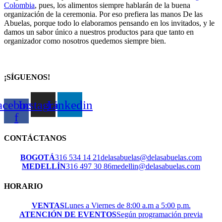
Colombia
, pues, los alimentos siempre hablarán de la buena
organización de la ceremonia. Por eso prefiera las manos De las
Abuelas, porque todo lo elaboramos pensando en los invitados, y le
damos un sabor único a nuestros productos para que tanto en
organizador como nosotros quedemos siempre bien.
¡SÍGUENOS!
acebook-
Instagram
Linkedin
f
CONTÁCTANOS
BOGOTÁ
316 534 14 21
delasabuelas@delasabuelas.com
MEDELLÍN
316 497 30 86
medellin@delasabuelas.com
HORARIO
VENTAS
Lunes a Viernes de 8:00 a.m a 5:00 p.m.
ATENCIÓN DE EVENTOS
Según programación previa