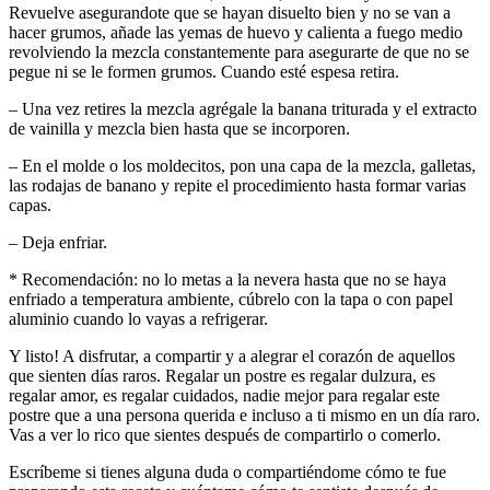
Revuelve asegurandote que se hayan disuelto bien y no se van a
hacer grumos, añade las yemas de huevo y calienta a fuego medio
revolviendo la mezcla constantemente para asegurarte de que no se
pegue ni se le formen grumos. Cuando esté espesa retira.
– Una vez retires la mezcla agrégale la banana triturada y el extracto
de vainilla y mezcla bien hasta que se incorporen.
– En el molde o los moldecitos, pon una capa de la mezcla, galletas,
las rodajas de banano y repite el procedimiento hasta formar varias
capas.
– Deja enfriar.
* Recomendación: no lo metas a la nevera hasta que no se haya
enfriado a temperatura ambiente, cúbrelo con la tapa o con papel
aluminio cuando lo vayas a refrigerar.
Y listo! A disfrutar, a compartir y a alegrar el corazón de aquellos
que sienten días raros. Regalar un postre es regalar dulzura, es
regalar amor, es regalar cuidados, nadie mejor para regalar este
postre que a una persona querida e incluso a ti mismo en un día raro.
Vas a ver lo rico que sientes después de compartirlo o comerlo.
Escríbeme si tienes alguna duda o compartiéndome cómo te fue