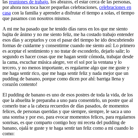
las
reuniones de trabajo
, los abrazos, el estar cerca de las personas,
por ahora nos toca hacer pequeñas celebraciones,
celebraciones en
casa
con la familia y aprender a disfrutar el tiempo a solas, el tiempo
que pasamos con nosotros mismos.
A mi me ha pasado que he tenido días raros en los que me siento
bajita de ánimo y no me siento feliz, me ha costado trabajo entender
esos días y aceptarlos y con el pasar del tiempo he ido descubriendo
formas de cuidarme y consentirme cuando me siento así: Lo primero
es aceptar el sentimiento y no tratar de esconderlo, dejarlo salir; lo
segundo es hacer cosas que me hagan sentir cómoda, trabajar desde
la cama, escuchar música alegre, ver el sol por la ventana y lo
tercero, y no menos importante, es regalarme algo que me guste y
me haga sentir rico, que me haga sentir feliz y nada mejor que un
pudding de banano, porque como dicen por ahí: barriga llena y
corazón contento!
El pudding de banano es uno de esos postres de toda la vida, de los
que la abuelita le preparaba a uno para consentirlo, un postre que al
comerlo trae a la cabeza recuerdos de días pasados, de momentos
felices, de personas queridas y que siempre, siempre, le saca a uno
una sonrisa y por eso, para evocar momentos felices, para regalarnos
sonrisas, es que comparto contigo hoy mi receta del pudding de
banano, ojalá te guste y te haga sentir tan feliz como a mi cuando lo
como: