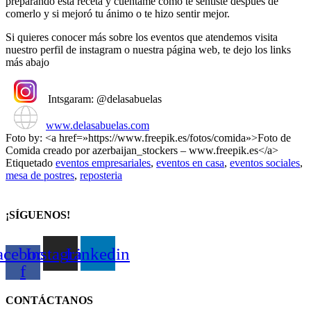
preparando esta receta y cuéntame cómo te sentiste después de
comerlo y si mejoró tu ánimo o te hizo sentir mejor.
Si quieres conocer más sobre los eventos que atendemos visita
nuestro perfil de instagram o nuestra página web, te dejo los links
más abajo
Intsgaram: @delasabuelas
www.delasabuelas.com
Foto by: <a href=»https://www.freepik.es/fotos/comida»>Foto de
Comida creado por azerbaijan_stockers – www.freepik.es</a>
Etiquetado
eventos empresariales
,
eventos en casa
,
eventos sociales
,
mesa de postres
,
reposteria
¡SÍGUENOS!
acebook-
Instagram
Linkedin
f
CONTÁCTANOS