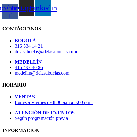
acebook-
Instagram
Linkedin
f
CONTÁCTANOS
BOGOTÁ
316 534 14 21
delasabuelas@delasabuelas.com
MEDELLÍN
316 497 30 86
medellin@delasabuelas.com
HORARIO
VENTAS
Lunes a Viernes de 8:00 a.m a 5:00 p.m.
ATENCIÓN DE EVENTOS
Según programación previa
INFORMACIÓN